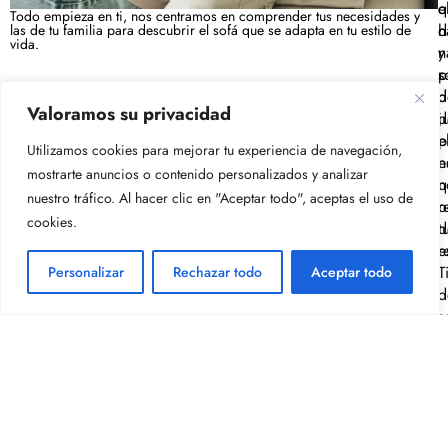
e
q
Todo empieza en ti, nos centramos en comprender tus necesidades y
d
h
las de tu familia para descubrir el sofá que se adapta en tu estilo de
vida.
y
n
p
s
d
d
Valoramos su privacidad
j
d
e
p
Utilizamos cookies para mejorar tu experiencia de navegación,
e
n
mostrarte anuncios o contenido personalizados y analizar
q
n
nuestro tráfico. Al hacer clic en "Aceptar todo", aceptas el uso de
r
o
cookies.
t
d
e
r
T
Personalizar
Rechazar todo
Aceptar todo
d
s
L
R
q
p
p