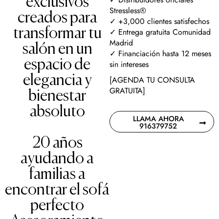
exclusivos
Stressless®
creados para
✓ +3,000 clientes satisfechos
transformar tu
✓ Entrega gratuita Comunidad
Madrid
salón en un
✓ Financiación hasta 12 meses
espacio de
sin intereses
elegancia y
[AGENDA TU CONSULTA
GRATUITA]
bienestar
absoluto
LLAMA AHORA
916379752
20 años
ayudando a
familias a
encontrar el sofá
perfecto