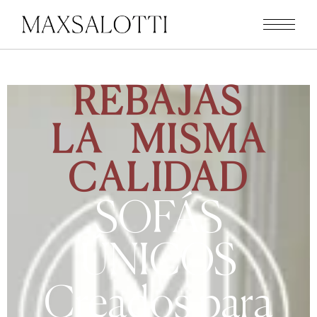
REBAJAS
LA MISMA
CALIDAD
SOFÁS
ÚNICOS
Creados para